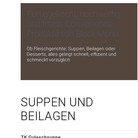
Fertiggekocht, hochwertig
und frisch: Convenience-
Produkte von Block Menü.
Ob Fleischgerichte, Suppen, Beilagen oder
Desserts, alles gelingt schnell, effizient und
schmeckt vorzüglich
SUPPEN UND
BEILAGEN
TK Gulaschsuppe