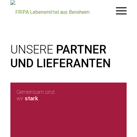
UNSERE
PARTNER
UND LIEFER­ANTEN
Gemeinsam sind
wir
stark
.