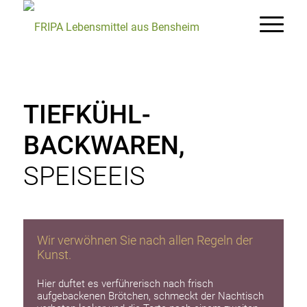
TIEFKÜHL-
BACKWAREN,
SPEISEEIS
Wir verwöhnen Sie nach allen Regeln der
Kunst.
Hier duftet es verführerisch nach frisch
aufgebackenen Brötchen, schmeckt der Nachtisch